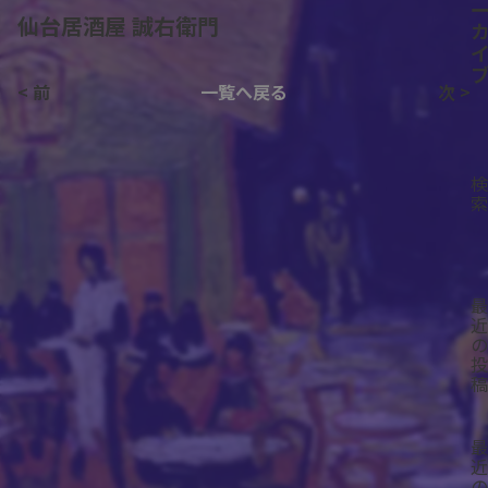
仙台居酒屋 誠右衛門
< 前
一覧へ戻る
次 >
検
索
最
近
の
投
稿
最
近
の