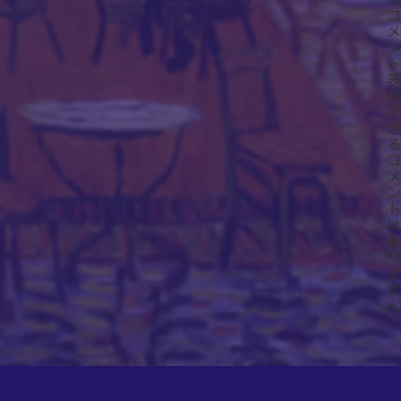
コ
メ
ン
ト
表
示
で
き
る
コ
メ
ン
ト
は
あ
り
ま
せ
ん