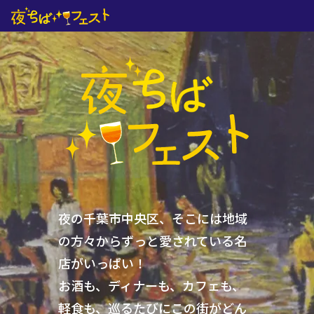
夜の千葉市中央区、そこには
地域
の方々からずっと愛されている名
店がいっぱい！
お酒も、ディナーも、カフェも、
軽食も、
巡るたびにこの街がどん