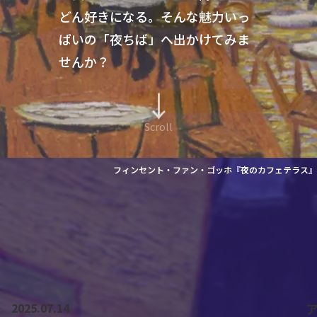
どん好きになる。
そんな魅力いっ
ぱいの「夜ちば」へ出かけてみま
せんか？
↓
Scroll
フィンセント・ファン・ゴッホ『夜のカフェテラス』
2025.07.14