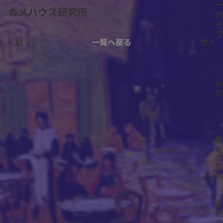
カメハウス研究所
< 前
一覧へ戻る
次 >
検
索
最
近
の
投
稿
最
近
の