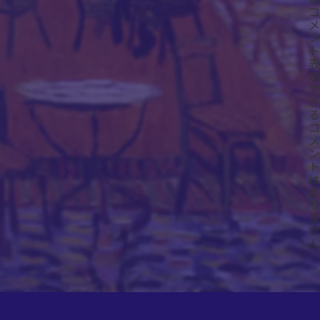
コ
メ
ン
ト
表
示
で
き
る
コ
メ
ン
ト
は
あ
り
ま
せ
ん