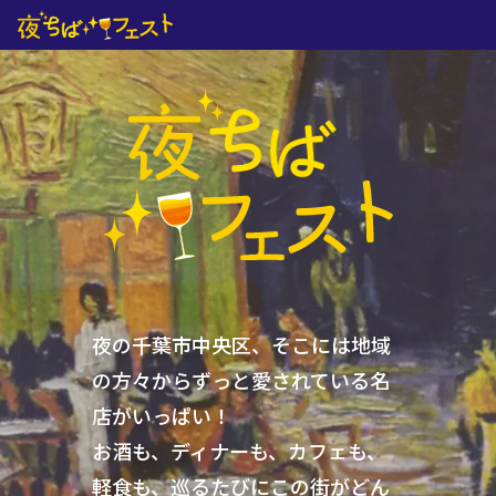
夜の千葉市中央区、そこには
地域
の方々からずっと愛されている名
店がいっぱい！
お酒も、ディナーも、カフェも、
軽食も、
巡るたびにこの街がどん